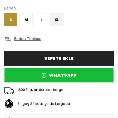
Beden
S
M
L
XL
Beden Tablosu
SEPETE EKLE
WHATSAPP
1500 TL üzeri ücretsiz kargo
En geç 24 saat içinde kargoda