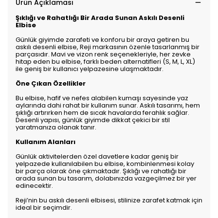
Ürün Açıklaması
Şıklığı ve Rahatlığı Bir Arada Sunan Askılı Desenli
Elbise
Günlük giyimde zarafeti ve konforu bir araya getiren bu
askılı desenli elbise, Reji markasının özenle tasarlanmış bir
parçasıdır. Mavi ve vizon renk seçenekleriyle, her zevke
hitap eden bu elbise, farklı beden alternatifleri (S, M, L, XL)
ile geniş bir kullanıcı yelpazesine ulaşmaktadır.
Öne Çıkan Özellikler
Bu elbise, hafif ve nefes alabilen kumaşı sayesinde yaz
aylarında dahi rahat bir kullanım sunar. Askılı tasarımı, hem
şıklığı artırırken hem de sıcak havalarda ferahlık sağlar.
Desenli yapısı, günlük giyimde dikkat çekici bir stil
yaratmanıza olanak tanır.
Kullanım Alanları
Günlük aktivitelerden özel davetlere kadar geniş bir
yelpazede kullanılabilen bu elbise, kombinlenmesi kolay
bir parça olarak öne çıkmaktadır. Şıklığı ve rahatlığı bir
arada sunan bu tasarım, dolabınızda vazgeçilmez bir yer
edinecektir.
Reji’nin bu askılı desenli elbisesi, stilinize zarafet katmak için
ideal bir seçimdir.