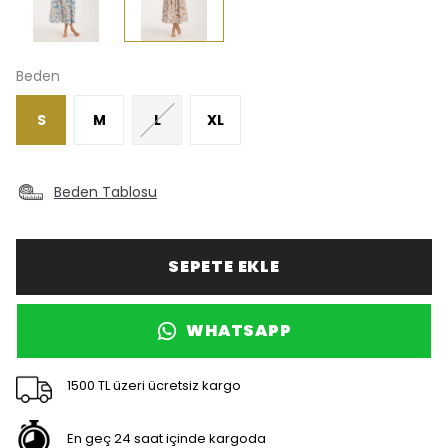
Beden
S
M
L
XL
Beden Tablosu
SEPETE EKLE
WHATSAPP
1500 TL üzeri ücretsiz kargo
En geç 24 saat içinde kargoda