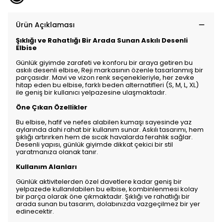
Ürün Açıklaması
Şıklığı ve Rahatlığı Bir Arada Sunan Askılı Desenli
Elbise
Günlük giyimde zarafeti ve konforu bir araya getiren bu
askılı desenli elbise, Reji markasının özenle tasarlanmış bir
parçasıdır. Mavi ve vizon renk seçenekleriyle, her zevke
hitap eden bu elbise, farklı beden alternatifleri (S, M, L, XL)
ile geniş bir kullanıcı yelpazesine ulaşmaktadır.
Öne Çıkan Özellikler
Bu elbise, hafif ve nefes alabilen kumaşı sayesinde yaz
aylarında dahi rahat bir kullanım sunar. Askılı tasarımı, hem
şıklığı artırırken hem de sıcak havalarda ferahlık sağlar.
Desenli yapısı, günlük giyimde dikkat çekici bir stil
yaratmanıza olanak tanır.
Kullanım Alanları
Günlük aktivitelerden özel davetlere kadar geniş bir
yelpazede kullanılabilen bu elbise, kombinlenmesi kolay
bir parça olarak öne çıkmaktadır. Şıklığı ve rahatlığı bir
arada sunan bu tasarım, dolabınızda vazgeçilmez bir yer
edinecektir.