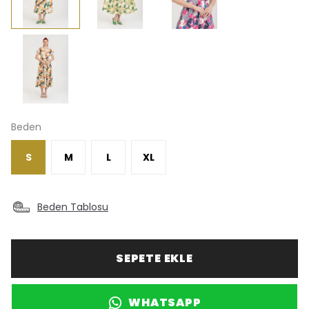
Beden
S
M
L
XL
Beden Tablosu
SEPETE EKLE
WHATSAPP