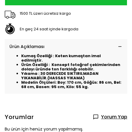
1500 TL üzeri ücretsiz kargo
En geç 24 saat içinde kargoda
Ürün Açıklaması
Kumaş Özelliği : Keten kumaştan imal
edilmiştir.
Ürün Özelliği : Konsept fotoğraf çekimlerinden
dolayı üründe ton farklılığı olabilir.
Yıkama : 30 DERECEDE SIKTIRILMADAN
YIKANABİLİR.(HASSAS YIKAMA)
Modelin Ölçüleri: Boy: 170 cm, Göğüs: 86 cm, Bel:
68 cm, Basen: 95 cm, Kilo: 55 kg.
Yorumlar
Yorum Yap
Bu ürün için henüz yorum yapılmamış.