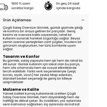
1500 TL üzeri
En geç 24 saat
ücretsiz kargo
içinde kargoda
Ürün Açıklaması
Çizgili Salaş Oversize Gömlek, günlük giyimde şıklığı
ve konforu bir araya getiren bir parçadır. Geniş
kesimi ve oversize kalıbı sayesinde, rahat bir
kullanım sunarak hareket özgürlüğü sağlar. Beyaz
zemin üzerine yerleştirilen zarif çizgiler, modern bir
görünüm oluştururken, her türlü kombinle uyum
sağlar.
Tasarım ve Konfor
Bu gömlek, salaş yapısıyla hem şık hem de rahat bir
stil sunar. Günlük kullanım için ideal olan bu parça,
hem ofis ortamında hem de sosyal etkinliklerde
tercih edilebilir. Farklı renk seçenekleriyle (yeşil,
bordo, siyah, vizon) her zevke hitap ederken,
standart beden seçeneği ile geniş bir kitleye
ulaşmaktadır.
Malzeme ve Kalite
Yüksek kaliteli kumaş kullanılarak üretilen Çizgili
Salaş Oversize Gömlek, hem dayanıklılığı hem de
hafifliği ile dikkat çeker. Bu özellikleri, yaz aylarında
serin kalmanızı sağlarken, kış aylarında da kat kat