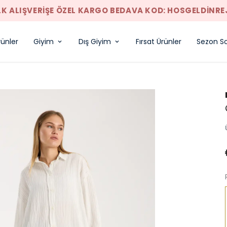
LK ALIŞVERIŞE ÖZEL KARGO BEDAVA KOD: HOSGELDINRE
rünler
Giyim
Dış Giyim
Fırsat Ürünler
Sezon So