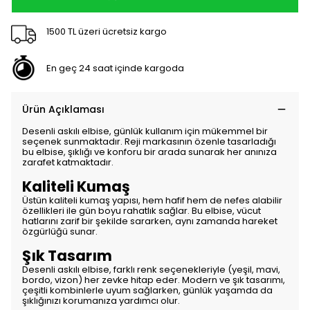
1500 TL üzeri ücretsiz kargo
En geç 24 saat içinde kargoda
Ürün Açıklaması
Desenli askılı elbise, günlük kullanım için mükemmel bir
seçenek sunmaktadır. Reji markasının özenle tasarladığı
bu elbise, şıklığı ve konforu bir arada sunarak her anınıza
zarafet katmaktadır.
Kaliteli Kumaş
Üstün kaliteli kumaş yapısı, hem hafif hem de nefes alabilir
özellikleri ile gün boyu rahatlık sağlar. Bu elbise, vücut
hatlarını zarif bir şekilde sararken, aynı zamanda hareket
özgürlüğü sunar.
Şık Tasarım
Desenli askılı elbise, farklı renk seçenekleriyle (yeşil, mavi,
bordo, vizon) her zevke hitap eder. Modern ve şık tasarımı,
çeşitli kombinlerle uyum sağlarken, günlük yaşamda da
şıklığınızı korumanıza yardımcı olur.