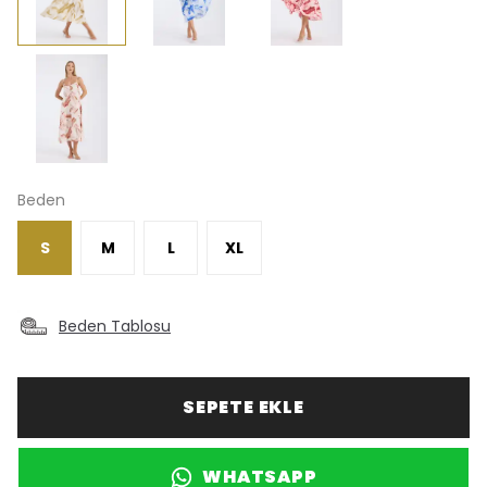
Beden
S
M
L
XL
Beden Tablosu
SEPETE EKLE
WHATSAPP