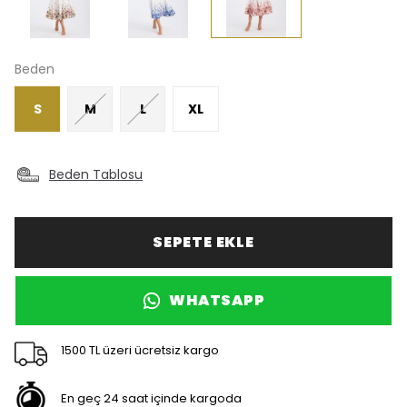
Beden
S
M
L
XL
Beden Tablosu
SEPETE EKLE
WHATSAPP
1500 TL üzeri ücretsiz kargo
En geç 24 saat içinde kargoda