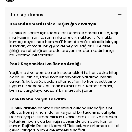
Ürün Açıklaması
Desenli Kemerli Elbise ile Şıklığı Yakalayın
Günlük kullanım için ideal olan Desenli Kemerli Elbise, Reji
markasının zarif tasarımıyla öne çıkmaktadır. Pamuklu
kumaşı sayesinde hem hafif hem de nefes alabilir bir yapı
sunarak, konforlu bir giyim deneyimi sağlar. Bu elbise,
şıklığı ve rahatlığı bir arada arayan modern kadınlar için
mükemmel bir tercihtir.
Renk Seçenekleri ve Beden Aralığı
Yeşil, mavi ve pembe renk seçenekleri ile her zevke hitap
eden bu elbise, farklı kombinasyonlar yaratma imkanı
sunar. S, M, L ve XL beden alternatifleri ile her vücut tipine
uygun bir seçenek bulmak mümkündür. Kemer detayı,
belinizi vurgulayarak zarif bir siluet oluşturur.
Fonksiyonel ve Şık Tasarım
Günlük aktivitelerinizde rahatlıkla kullanabileceğiniz bu
elbise, hem şık hem de fonksiyonel bir tasarıma sahiptir.
Desenli yapısı, sıradanlıktan uzaklaşarak stilinize hareket
katarken, pamuklu kumaşı sayesinde gün boyu konfor
sunar. Reji’nin Desenli Kemerli Elbisesi, her ortamda dikkat
çekici bir görünüm elde etmenizi sağlar.