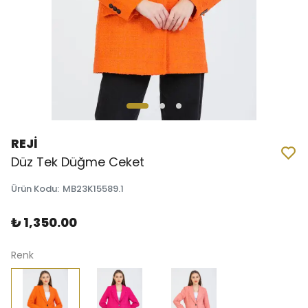
REJİ
Düz Tek Düğme Ceket
Ürün Kodu
:
MB23K15589.1
₺ 1,350.00
Renk