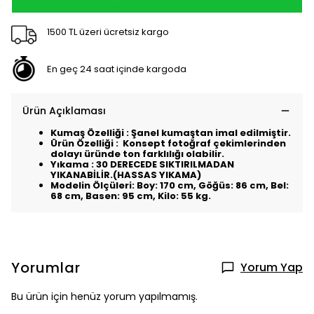
1500 TL üzeri ücretsiz kargo
En geç 24 saat içinde kargoda
Ürün Açıklaması
Kumaş Özelliği : Şanel kumaştan imal edilmiştir.
Ürün Özelliği : Konsept fotoğraf çekimlerinden
dolayı üründe ton farklılığı olabilir.
Yıkama : 30 DERECEDE SIKTIRILMADAN
YIKANABİLİR.(HASSAS YIKAMA)
Modelin Ölçüleri: Boy: 170 cm, Göğüs: 86 cm, Bel:
68 cm, Basen: 95 cm, Kilo: 55 kg.
Yorumlar
Yorum Yap
Bu ürün için henüz yorum yapılmamış.