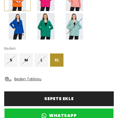
Beden
S
M
L
XL
Beden Tablosu
SEPETE EKLE
WHATSAPP