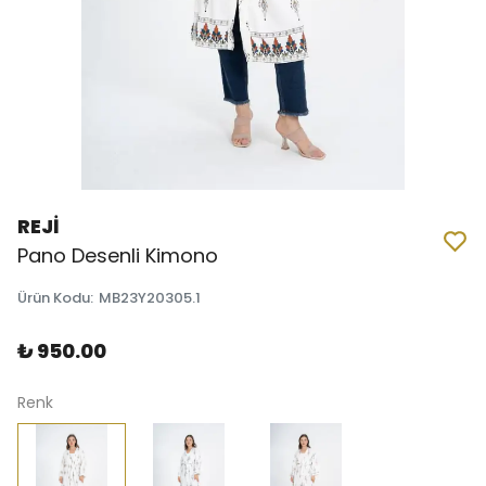
REJİ
Pano Desenli Kimono
Ürün Kodu
:
MB23Y20305.1
₺ 950.00
Renk