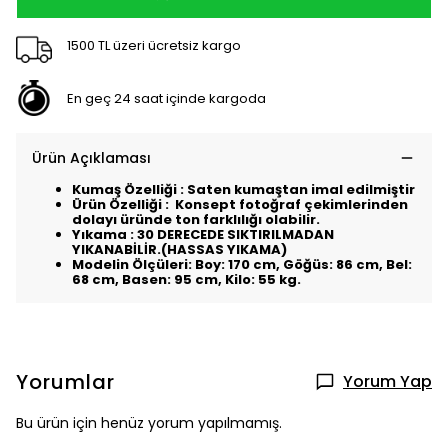
1500 TL üzeri ücretsiz kargo
En geç 24 saat içinde kargoda
Ürün Açıklaması
Kumaş Özelliği : Saten kumaştan imal edilmiştir
Ürün Özelliği : Konsept fotoğraf çekimlerinden
dolayı üründe ton farklılığı olabilir.
Yıkama : 30 DERECEDE SIKTIRILMADAN
YIKANABİLİR.(HASSAS YIKAMA)
Modelin Ölçüleri: Boy: 170 cm, Göğüs: 86 cm, Bel:
68 cm, Basen: 95 cm, Kilo: 55 kg.
Yorumlar
Yorum Yap
Bu ürün için henüz yorum yapılmamış.