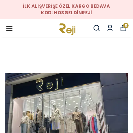
İLK ALIŞVERIŞE ÖZEL KARGO BEDAVA
KOD: HOSGELDINREJI
0