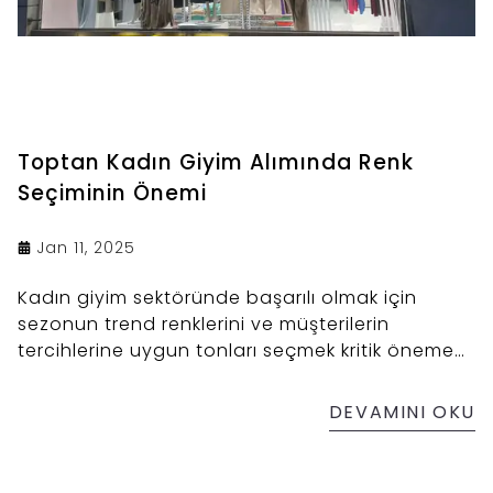
Toptan Kadın Giyim Alımında Renk
Seçiminin Önemi
Jan 11, 2025
Kadın giyim sektöründe başarılı olmak için
sezonun trend renklerini ve müşterilerin
tercihlerine uygun tonları seçmek kritik öneme
sahiptir. Reji, toptan kadın giyim
koleksiyonlarında her sezona uygun renklerde
DEVAMINI OKU
şık ve kaliteli ürünler sunarak işletmenizin satış
potansiyelini artırmanıza yardımcı olur. Renk
seçiminde doğru tercihleri yapmak için Reji’yi