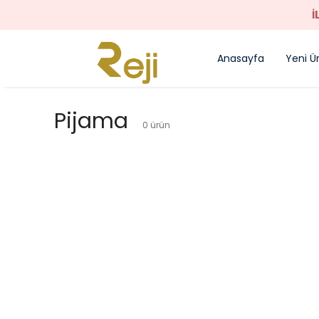
İ
Anasayfa
Yeni Ü
Pijama
0
ürün