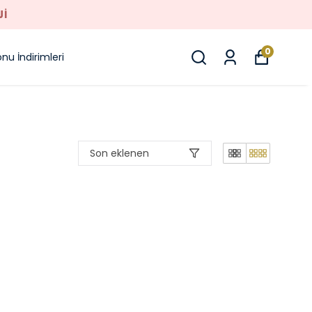
JI
0
nu İndirimleri
Son eklenen