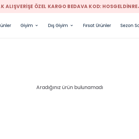
LK ALIŞVERIŞE ÖZEL KARGO BEDAVA KOD: HOSGELDINRE
rünler
Giyim
Dış Giyim
Fırsat Ürünler
Sezon So
Aradığınız ürün bulunamadı