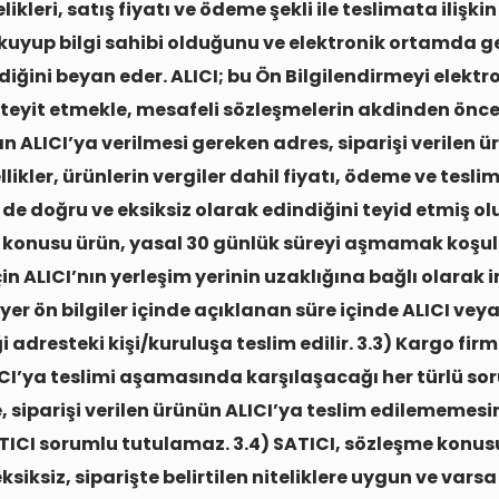
likleri, satış fiyatı ve ödeme şekli ile teslimata ilişkin
 okuyup bilgi sahibi olduğunu ve elektronik ortamda ge
rdiğini beyan eder. ALICI; bu Ön Bilgilendirmeyi elektr
eyit etmekle, mesafeli sözleşmelerin akdinden önce
n ALICI’ya verilmesi gereken adres, siparişi verilen ür
likler, ürünlerin vergiler dahil fiyatı, ödeme ve tesli
i de doğru ve eksiksiz olarak edindiğini teyid etmiş olu
konusu ürün, yasal 30 günlük süreyi aşmamak koşulu
çin ALICI’nın yerleşim yerinin uzaklığına bağlı olarak 
yer ön bilgiler içinde açıklanan süre içinde ALICI vey
 adresteki kişi/kuruluşa teslim edilir. 3.3) Kargo firm
CI’ya teslimi aşamasında karşılaşacağı her türlü so
, siparişi verilen ürünün ALICI’ya teslim edilememes
TICI sorumlu tutulamaz. 3.4) SATICI, sözleşme konu
siksiz, siparişte belirtilen niteliklere uygun ve vars