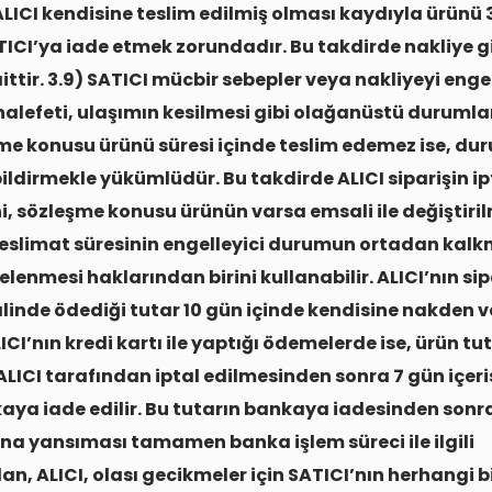
ALICI kendisine teslim edilmiş olması kaydıyla ürünü 
TICI’ya iade etmek zorundadır. Bu takdirde nakliye gi
aittir. 3.9) SATICI mücbir sebepler veya nakliyeyi eng
lefeti, ulaşımın kesilmesi gibi olağanüstü durumla
şme konusu ürünü süresi içinde teslim edemez ise, d
bildirmekle yükümlüdür. Bu takdirde ALICI siparişin ip
i, sözleşme konusu ürünün varsa emsali ile değiştiri
eslimat süresinin engelleyici durumun ortadan kal
lenmesi haklarından birini kullanabilir. ALICI’nın sipa
linde ödediği tutar 10 gün içinde kendisine nakden 
ICI’nın kredi kartı ile yaptığı ödemelerde ise, ürün tut
 ALICI tarafından iptal edilmesinden sonra 7 gün içer
nkaya iade edilir. Bu tutarın bankaya iadesinden sonr
na yansıması tamamen banka işlem süreci ile ilgili
n, ALICI, olası gecikmeler için SATICI’nın herhangi bi