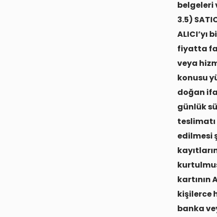
belgeleri
3.5) SAT
ALICI’yı 
fiyatta fa
veya hizm
konusu yü
doğan ifa
günlük sü
teslimatı
edilmesi 
kayıtları
kurtulmuş
kartının 
kişilerce 
banka vey