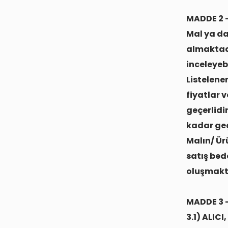
MADDE 2 
Mal ya da
almaktadı
inceleyebi
Listelenen
fiyatlar 
geçerlidir
kadar geç
Malın/ Ür
satış bed
oluşmakt
MADDE 3 
3.1) ALIC