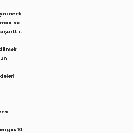
ya iadeli
lması ve
 şarttır.
edilmek
mun
deleri
mesi
en geç 10