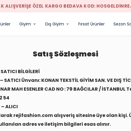
LK ALIŞVERIŞE ÖZEL KARGO BEDAVA KOD: HOSGELDINRE
rünler
Giyim
Dış Giyim
Fırsat Ürünler
Sezon So
Satış Sözleşmesi
 SATICI BİLGİLERİ
 – SATICI Ünvanı: KONAN TEKSTİL GİYİM SAN. VE DIŞ TİC.
ÇINAR MAH ESENLER CAD NO : 79 BAĞCILAR / İSTANBUL Te
2 54
 – ALICI
arak rejifashion.com alışveriş sitesine üye olan kişi.
llanılan adres ve iletişim bilgileri esas alınır.