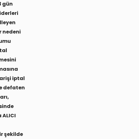
3 gün
derleri
elleyen
r nedeni
urumu
tal
lmesini
kmasına
rişi iptal
ve defaten
arı,
isinde
a ALICI
r şekilde