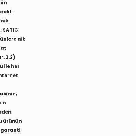
 ön
rekli
onik
, SATICI
ünlere ait
mat
r. 3.2)
 ile her
internet
a
asının,
run
inden
su ürünün
a garanti