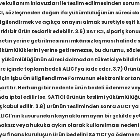
 ve kullanım kılavuzları ile teslim edilmesinden sorum
ICI, sözleşmeden doğan ifa yükümlülüğünün süresi 
bilgilendirmek ve açıkça onayını almak suretiyle eşit k
rklı bir ürün tedarik edebilir. 3.6) SATICI, sipariş kon
etin yerine getirilmesinin imkânsızlaşması halinde
kümlülüklerini yerine getiremezse, bu durumu, söz
 yükümlülüğünün süresi dolmadan tüketiciye bildirir
re içinde toplam bedeli ALICI’ya iade eder. 3.7) Ürün
 için işbu Ön Bilgilendirme Formunun elektronik orta
şarttır. Herhangi bir nedenle ürün bedeli ödenmez v
nda iptal edilir ise, SATICI ürünün teslimi yükümlülü
 kabul edilir. 3.8) Ürünün tesliminden sonra ALICI’ya 
ALICI’nın kusurundan kaynaklanmayan bir şekilde yet
haksız veya hukuka aykırı olarak kullanılması nedeni il
a finans kuruluşun ürün bedelini SATICI’ya ödemem