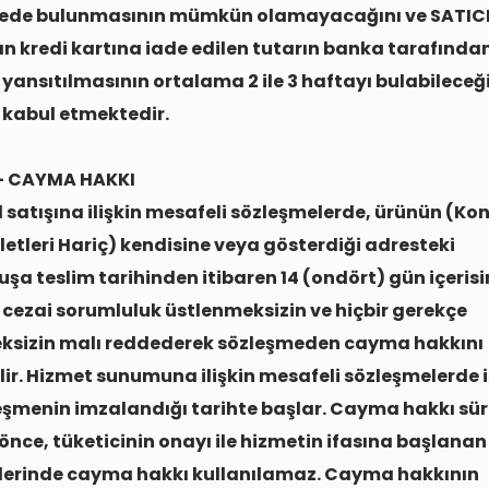
de bulunmasının mümkün olamayacağını ve SATIC
n kredi kartına iade edilen tutarın banka tarafından
yansıtılmasının ortalama 2 ile 3 haftayı bulabileceğ
 kabul etmektedir.
- CAYMA HAKKI
l satışına ilişkin mesafeli sözleşmelerde, ürünün (Kon
iletleri Hariç) kendisine veya gösterdiği adresteki
luşa teslim tarihinden itibaren 14 (ondört) gün içerisi
 cezai sorumluluk üstlenmeksizin ve hiçbir gerekçe
ksizin malı reddederek sözleşmeden cayma hakkını
lir. Hizmet sunumuna ilişkin mesafeli sözleşmelerde i
eşmenin imzalandığı tarihte başlar. Cayma hakkı sür
nce, tüketicinin onayı ile hizmetin ifasına başlana
lerinde cayma hakkı kullanılamaz. Cayma hakkının