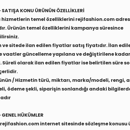
- SATIŞA KONU ÜRÜNÜN ÖZELLİKLERİ
 hizmetlerin temel özelliklerini rejifashion.com adre
r. Ürünün temel özelliklerini kampanya süresince
lirsiniz.
 ve sitede ilan edilen fiyatlar satış fiyatıdır. İlan edil
ve vaatler güncelleme yapılana ve değiştirilene kada
. Süreli olarak ilan edilen fiyatlar ise belirtilen süre 
erlidir.
ünün / Hizmetin türü, miktarı, marka/modeli, rengi, 
eli, ödeme şekli, siparişin sonlandığı andaki bilgiler
adır
- GENEL HÜKÜMLER
I, rejifashion.com internet sitesinde sözleşme konusu