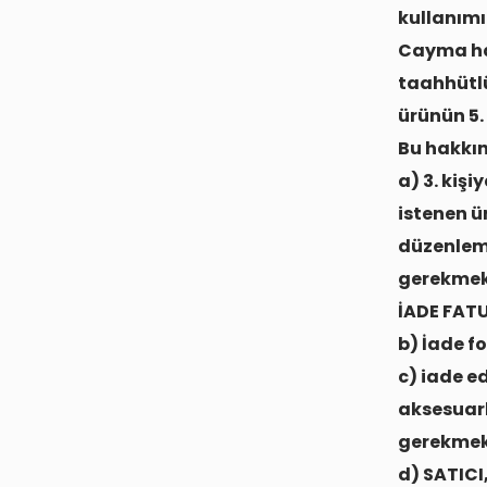
kullanımı
Cayma hak
taahhütlü
ürünün 5.
Bu hakkın
a) 3. kiş
istenen ü
düzenlemi
gerekmekt
İADE FAT
b) İade f
c) iade e
aksesuarla
gerekmek
d) SATICI