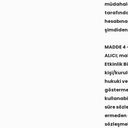
müdahale
tarafında
hesabına 
şimdiden
MADDE 4 
ALICI; ma
Etkinlik B
kişi/kuru
hukuki ve
gösterme
kullanabi
süre sözl
ermeden ö
sözleşme