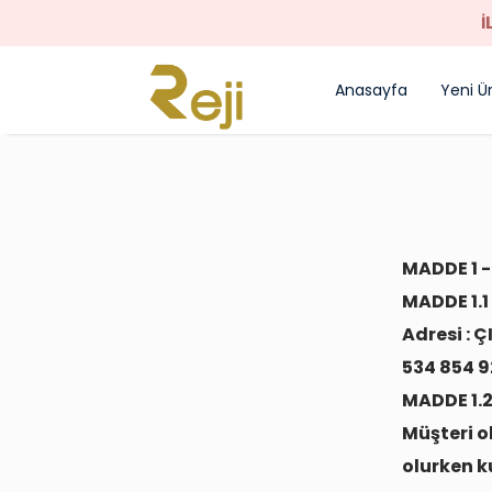
İ
Anasayfa
Yeni Ü
MADDE 1 -
MADDE 1.1
Adresi : 
534 854 9
MADDE 1.2
Müşteri ol
olurken ku