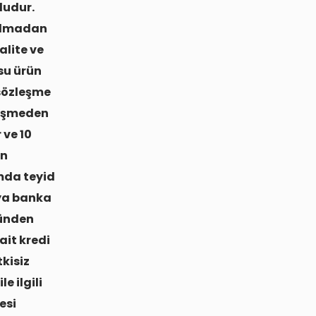
ludur.
dolmadan
alite ve
usu ürün
 sözleşme
leşmeden
 ve 10
ün
mda teyid
eya banka
ğünden
ait kredi
kisiz
e ilgili
esi