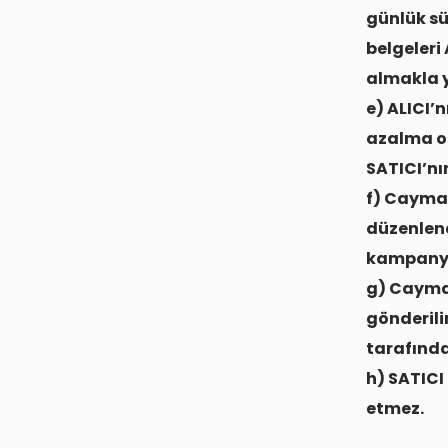
günlük sü
belgeleri
almakla 
e) ALICI’
azalma ol
SATICI’nı
f) Cayma 
düzenlene
kampanya 
g) Cayma 
gönderili
tarafında
h) SATICI
etmez.