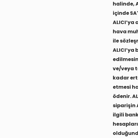
halinde, 
içinde SA
ALICI’ya 
hava muha
ile sözle
ALICI’ya 
edilmesin
ve/veya t
kadar erte
etmesi ha
ödenir. AL
siparişin
ilgili ba
hesapları
olduğunda