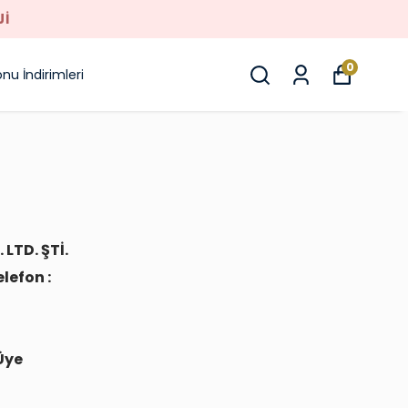
JI
0
nu İndirimleri
 LTD. ŞTİ.
lefon :
 Üye