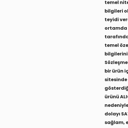
temel nite
bilgileri
teyidi ve
ortamda t
tarafında
temel özel
bilgilerin
Sözleşme 
bir ürün i
sitesinde 
gösterdiği
ürünü ALI
nedeniyle
dolayı SA
sağlam, ek