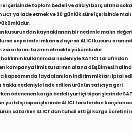
re içerisinde toplam bedeli ve alıcıyı borç altına sok
 ALICI’ya iade etmek ve 20 günlük süre içerisinde malı
yükümlüdür.
nın kusurundan kaynaklanan bir nedenle malın değeri
ursa veya iade imkânsızlaşırsa ALICI kusuru oranın
n zararlarını tazmin etmekle yükümlüdür.
hakkının kullanılması nedeniyle SATICI tarafından
n kampanya limit tutarının altına düşülmesi halin
kapsamında faydalanılan indirim miktarı iptal edil
hakkı nedeniyle iade edilen ürünün satıcıya geri
rken ödenenen kargo bedeli yurtiçi siparişlerinde SAT
n yurtdışı siparişlerinde ALICI tarafından karşılanac
 ürün satarken ALICI’dan tahsil ettiği kargo ücretini 