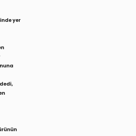
sinde yer
en
r
sonuna
adedi,
den
 ürünün