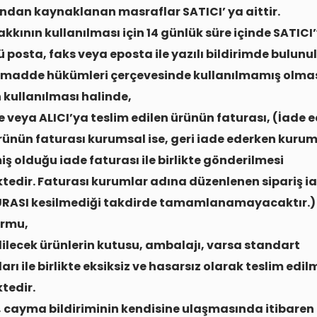
ndan kaynaklanan masraflar SATICI’ ya aittir.
kının kullanılması için 14 günlük süre içinde SATICI’
 posta, faks veya eposta ile yazılı bildirimde bulunu
 madde hükümleri çerçevesinde kullanılmamış olması
 kullanılması halinde,
iye veya ALICI’ya teslim edilen ürünün faturası, (İade 
rünün faturası kurumsal ise, geri iade ederken kuru
ş olduğu iade faturası ile birlikte gönderilmesi
edir. Faturası kurumlar adına düzenlenen sipariş ia
URASI kesilmediği takdirde tamamlanamayacaktır.)
ormu,
dilecek ürünlerin kutusu, ambalajı, varsa standart
rı ile birlikte eksiksiz ve hasarsız olarak teslim edil
tedir.
, cayma bildiriminin kendisine ulaşmasında itibaren 