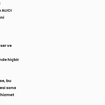
I
 ALICI
ini
ser ve
nde hiçbir
se, bu
esi sona
n hizmet