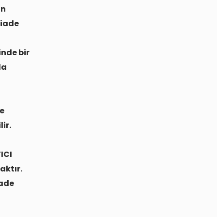
an
 iade
nde bir
da
de
ir.
ICI
aktır.
iade