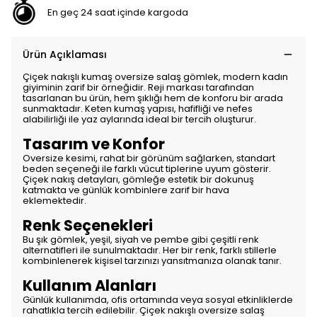
En geç 24 saat içinde kargoda
Ürün Açıklaması
Çiçek nakışlı kumaş oversize salaş gömlek, modern kadın
giyiminin zarif bir örneğidir. Reji markası tarafından
tasarlanan bu ürün, hem şıklığı hem de konforu bir arada
sunmaktadır. Keten kumaş yapısı, hafifliği ve nefes
alabilirliği ile yaz aylarında ideal bir tercih oluşturur.
Tasarım ve Konfor
Oversize kesimi, rahat bir görünüm sağlarken, standart
beden seçeneği ile farklı vücut tiplerine uyum gösterir.
Çiçek nakış detayları, gömleğe estetik bir dokunuş
katmakta ve günlük kombinlere zarif bir hava
eklemektedir.
Renk Seçenekleri
Bu şık gömlek, yeşil, siyah ve pembe gibi çeşitli renk
alternatifleri ile sunulmaktadır. Her bir renk, farklı stillerle
kombinlenerek kişisel tarzınızı yansıtmanıza olanak tanır.
Kullanım Alanları
Günlük kullanımda, ofis ortamında veya sosyal etkinliklerde
rahatlıkla tercih edilebilir. Çiçek nakışlı oversize salaş