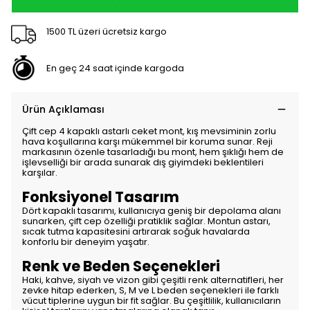
1500 TL üzeri ücretsiz kargo
En geç 24 saat içinde kargoda
Ürün Açıklaması
Çift cep 4 kapaklı astarlı ceket mont, kış mevsiminin zorlu
hava koşullarına karşı mükemmel bir koruma sunar. Reji
markasının özenle tasarladığı bu mont, hem şıklığı hem de
işlevselliği bir arada sunarak dış giyimdeki beklentileri
karşılar.
Fonksiyonel Tasarım
Dört kapaklı tasarımı, kullanıcıya geniş bir depolama alanı
sunarken, çift cep özelliği pratiklik sağlar. Montun astarı,
sıcak tutma kapasitesini artırarak soğuk havalarda
konforlu bir deneyim yaşatır.
Renk ve Beden Seçenekleri
Haki, kahve, siyah ve vizon gibi çeşitli renk alternatifleri, her
zevke hitap ederken, S, M ve L beden seçenekleri ile farklı
vücut tiplerine uygun bir fit sağlar. Bu çeşitlilik, kullanıcıların