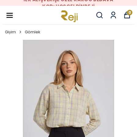
KOD: HOSGELDINREJI
0
Giyim
Gömlek