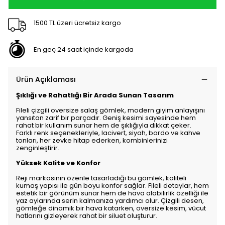
1500 TL üzeri ücretsiz kargo
En geç 24 saat içinde kargoda
Ürün Açıklaması
Şıklığı ve Rahatlığı Bir Arada Sunan Tasarım
Fileli çizgili oversize salaş gömlek, modern giyim anlayışını
yansıtan zarif bir parçadır. Geniş kesimi sayesinde hem
rahat bir kullanım sunar hem de şıklığıyla dikkat çeker.
Farklı renk seçenekleriyle, lacivert, siyah, bordo ve kahve
tonları, her zevke hitap ederken, kombinlerinizi
zenginleştirir.
Yüksek Kalite ve Konfor
Reji markasının özenle tasarladığı bu gömlek, kaliteli
kumaş yapısı ile gün boyu konfor sağlar. Fileli detaylar, hem
estetik bir görünüm sunar hem de hava alabilirlik özelliği ile
yaz aylarında serin kalmanıza yardımcı olur. Çizgili desen,
gömleğe dinamik bir hava katarken, oversize kesim, vücut
hatlarını gizleyerek rahat bir siluet oluşturur.