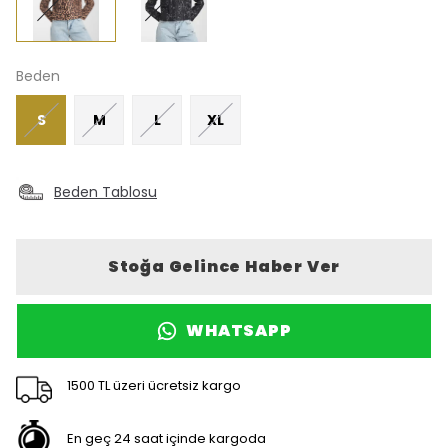
Beden
S
M
L
XL
Beden Tablosu
Stoğa Gelince Haber Ver
WHATSAPP
1500 TL üzeri ücretsiz kargo
En geç 24 saat içinde kargoda