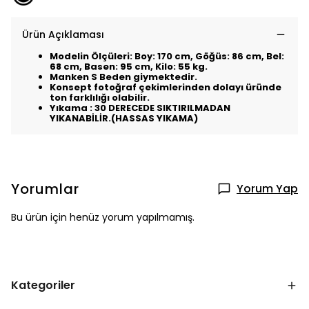
Ürün Açıklaması
Modelin Ölçüleri: Boy: 170 cm, Göğüs: 86 cm, Bel:
68 cm, Basen: 95 cm, Kilo: 55 kg.
Manken S Beden giymektedir.
Konsept fotoğraf çekimlerinden dolayı üründe
ton farklılığı olabilir.
Yıkama : 30 DERECEDE SIKTIRILMADAN
YIKANABİLİR.(HASSAS YIKAMA)
Yorumlar
Yorum Yap
Bu ürün için henüz yorum yapılmamış.
Kategoriler