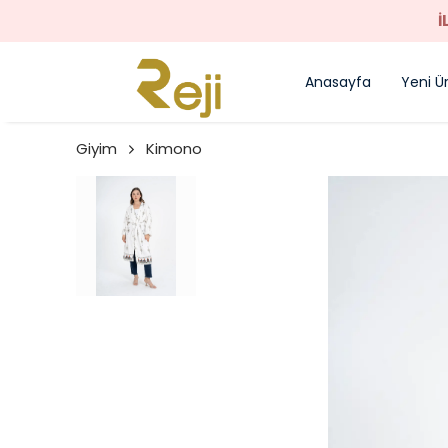
İ
Anasayfa
Yeni Ü
Giyim
Kimono