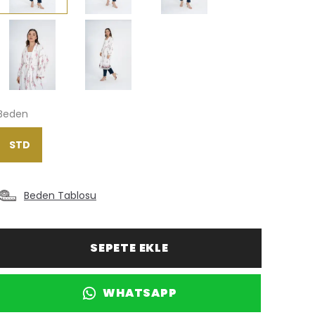
Beden
STD
Beden Tablosu
SEPETE EKLE
WHATSAPP