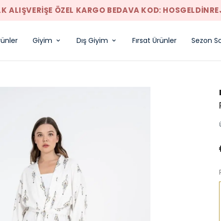
LK ALIŞVERIŞE ÖZEL KARGO BEDAVA KOD: HOSGELDINRE
rünler
Giyim
Dış Giyim
Fırsat Ürünler
Sezon So