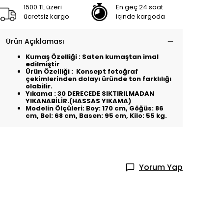
1500 TL üzeri
En geç 24 saat
ücretsiz kargo
içinde kargoda
Ürün Açıklaması
Kumaş Özelliği : Saten kumaştan imal
edilmiştir
Ürün Özelliği : Konsept fotoğraf
çekimlerinden dolayı üründe ton farklılığı
olabilir.
Yıkama : 30 DERECEDE SIKTIRILMADAN
YIKANABİLİR.(HASSAS YIKAMA)
Modelin Ölçüleri: Boy: 170 cm, Göğüs: 86
cm, Bel: 68 cm, Basen: 95 cm, Kilo: 55 kg.
Yorum Yap