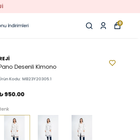
JI
0
nu İndirimleri
REJİ
Pano Desenli Kimono
Ürün Kodu
:
MB23Y20305.1
₺ 950.00
Renk